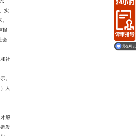
先
、实
来。
申报
社会
现在可以
源和社
公示。
州）人
人才服
协调发