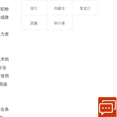
浙江
内蒙古
黑龙江
级职称
求或降
西藏
审计署
人力资
技术岗
专业
可使用
高级
符合条