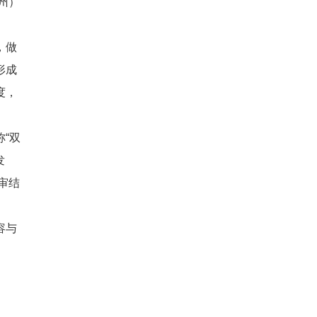
州）
，做
形成
度，
“双
发
审结
容与