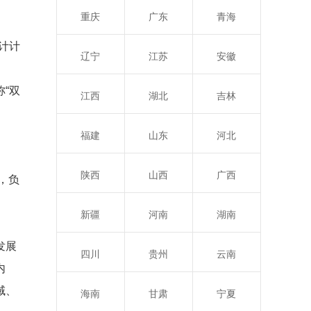
重庆
广东
青海
定
计计
辽宁
江苏
安徽
“双
江西
湖北
吉林
福建
山东
河北
陕西
山西
广西
，负
新疆
河南
湖南
发展
四川
贵州
云南
内
域、
海南
甘肃
宁夏