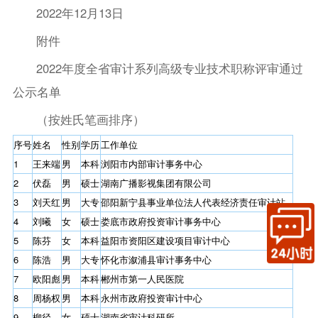
2022年12月13日
附件
2022年度全省审计系列高级专业技术职称评审通过
公示名单
（按姓氏笔画排序）
序号
姓名
性别
学历
工作单位
1
王来端
男
本科
浏阳市内部审计事务中心
2
伏磊
男
硕士
湖南广播影视集团有限公司
3
刘天红
男
大专
邵阳新宁县事业单位法人代表经济责任审计站
4
刘曦
女
硕士
娄底市政府投资审计事务中心
5
陈芬
女
本科
益阳市资阳区建设项目审计中心
6
陈浩
男
大专
怀化市溆浦县审计事务中心
7
欧阳彪
男
本科
郴州市第一人民医院
8
周杨权
男
本科
永州市政府投资审计中心
9
柳径
女
硕士
湖南省审计科研所