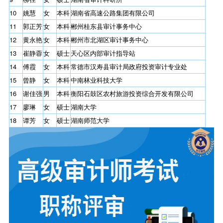
10
姚慧
女
本科
湖南省高速公路集团有限公司
11
郭正芳
女
本科
郴州桂东县审计事务中心
12
黄永艳
女
本科
郴州市北湖区审计事务中心
13
崔静蓉
女
硕士
天心区内部审计指导站
14
傅霞
女
本科
常德市汉寿县审计局政府投资审计专业处
15
曾静
女
本科
中南林业科技大学
16
谢佳强
男
本科
衡阳石鼓区农村旅游投资综合开发有限公司
17
廖琳
女
硕士
湖南大学
18
谭芳
女
硕士
湖南师范大学