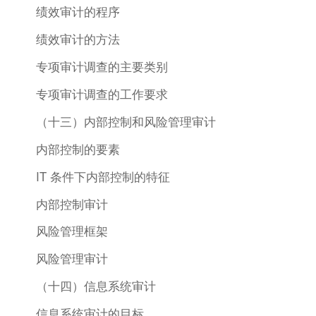
绩效审计的程序
绩效审计的方法
专项审计调查的主要类别
专项审计调查的工作要求
（十三）内部控制和风险管理审计
内部控制的要素
IT 条件下内部控制的特征
内部控制审计
风险管理框架
风险管理审计
（十四）信息系统审计
信息系统审计的目标