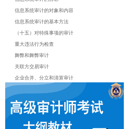
信息系统审计的对象和内容
信息系统审计的基本方法
（十五）对特殊事项的审计
重大违法行为检查
舞弊和舞弊审计
关联方交易审计
企业合并、分立和清算审计