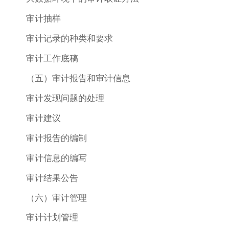
审计抽样
审计记录的种类和要求
审计工作底稿
（五）审计报告和审计信息
审计发现问题的处理
审计建议
审计报告的编制
审计信息的编写
审计结果公告
（六）审计管理
审计计划管理