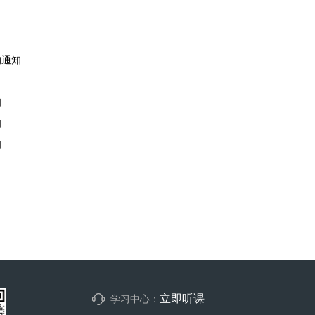
的通知
知
知
知
立即听课
学习中心：