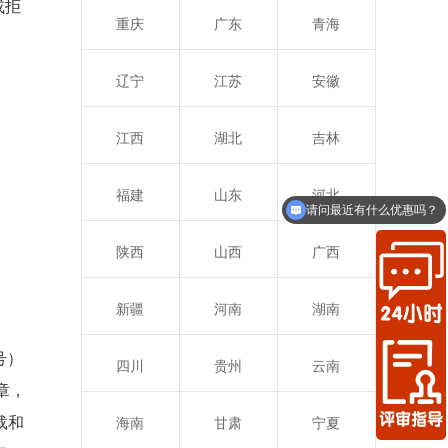
或拒
重庆
广东
青海
辽宁
江苏
安徽
江西
湖北
吉林
福建
山东
河北
请问最近有什么优惠吗？
陕西
山西
广西
新疆
河南
湖南
号）
四川
贵州
云南
章，
载和
海南
甘肃
宁夏