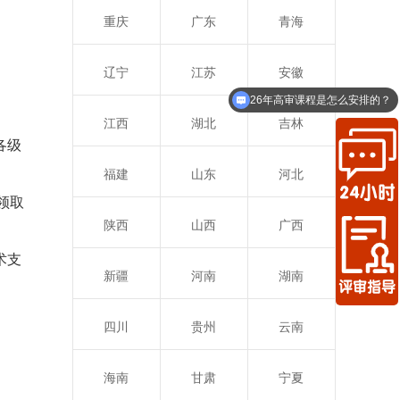
重庆
广东
青海
辽宁
江苏
安徽
26年高审课程是怎么安排的？
江西
湖北
吉林
各级
福建
山东
河北
领取
陕西
山西
广西
术支
新疆
河南
湖南
四川
贵州
云南
海南
甘肃
宁夏