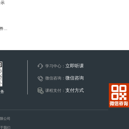
公示
【云人社[2022]45号】云南省审计专业人员高级职称评价标准条件（试行）
立即听课
学习中心：
微信咨询
微信咨询：
支付方式
课程支付：
服务
询有限公司
于我们