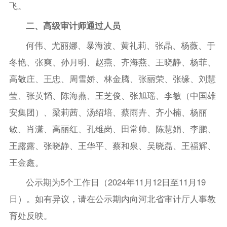
飞。
二、高级审计师通过人员
何伟、尤丽娜、暴海波、黄礼莉、张晶、杨薇、于
冬艳、张爽、孙月明、赵燕、齐海燕、王晓静、杨菲、
高敬庄、王忠、周雪娇、林金腾、张丽荣、张缘、刘慧
莹、张英韬、陈海燕、王芝俊、张旭瑶、李敏（中国雄
安集团）、梁莉茜、汤绍培、蔡雨卉、齐小楠、杨丽
敏、肖潇、高丽红、孔维岗、田常帅、陈慧娟、李鹏、
王露露、张晓静、王华平、蔡和泉、吴晓磊、王福辉、
王金鑫。
公示期为5个工作日（2024年11月12日至11月19
日）。如有异议，请在公示期内向河北省审计厅人事教
育处反映。