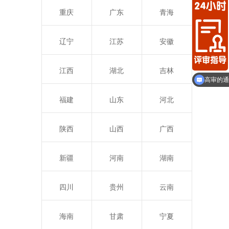
重庆
广东
青海
辽宁
江苏
安徽
江西
湖北
吉林
高审的通
福建
山东
河北
陕西
山西
广西
新疆
河南
湖南
四川
贵州
云南
海南
甘肃
宁夏